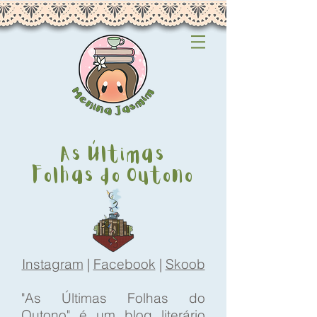
As Últimas
Folhas do Outono
Instagram
|
Facebook
|
Skoob
"As Últimas Folhas do
Outono" é um blog literário