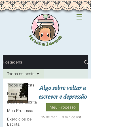
Postagens
Todos os posts
Todos os posts
Algo sobre voltar a
Resenha
escrever e depressão
Dicas de Escrita
Meu Processo
Meu Processo
15 de mar.
3 min de leitura
Exercícios de
Escrita