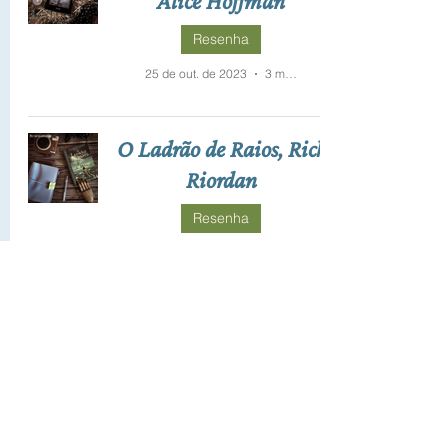
Alice Hoffman
Resenha
25 de out. de 2023
3 min de leitura
O Ladrão de Raios, Rick
Riordan
Resenha
31 de jul. de 2023
2 min de leitura
O perfume da folha de
limão, Clara Sanchez
Resenha
10 de jul. de 2023
2 min de leitura