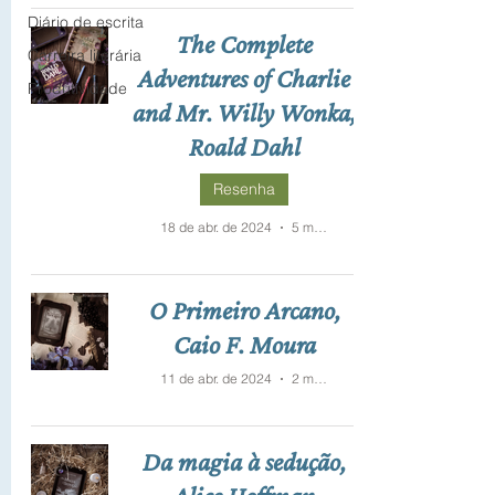
Diário de escrita
The Complete
Carreira literária
Adventures of Charlie
Produtividade
and Mr. Willy Wonka,
Roald Dahl
Resenha
18 de abr. de 2024
5 min de leitura
O Primeiro Arcano,
Caio F. Moura
11 de abr. de 2024
2 min de leitura
Da magia à sedução,