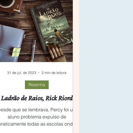
31 de jul. de 2023
2 min de leitura
Resenha
Ladrão de Raios, Rick Riordan
esde que se lembrava, Percy foi um
aluno problema expulso de
praticamente todas as escolas onde
locou o pé. A culpa não era dele, as...