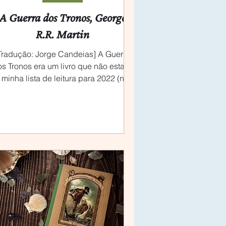
A Guerra dos Tronos, George
R.R. Martin
Tradução: Jorge Candeias] A Guerra
s Tronos era um livro que não estava
 minha lista de leitura para 2022 (nem
para os anos...