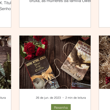
bruxa, as mulheres da família Owen
X. Títulos
carregam uma maldição e todos...
 Senhor
go...
itura
26 de jun. de 2023
2 min de leitura
Resenha