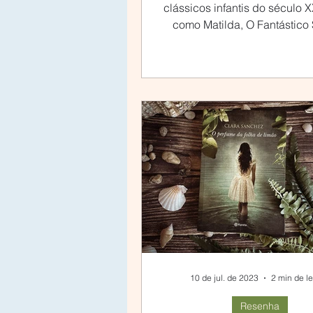
clássicos infantis do século X
como Matilda, O Fantástico
Raposo, James e o pêsse
10 de jul. de 2023
2 min de le
Resenha