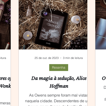
itura
25 de out. de 2023
3 min de leitura
Resenha
res of
Da magia à sedução, Alice
O 
 Wonka,
Hoffman
D
As Owens sempre foram mal vistas
naquela cidade. Descendentes de uma
úmeras
co