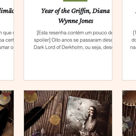
limão,
Year of the Griffin, Diana
Wynne Jones
m que não
[Esta resenha contém um pouco de
[
oa certa
spoiler] Oito anos se passaram desde
do
rumar os
Dark Lord of Derkholm, ou seja, desde
na
s,...
que os tours dos peregrinos...