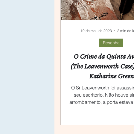
19 de mai. de 2023
2 min de l
Resenha
O Crime da Quinta Av
(The Leavenworth Case
Katharine Green
O Sr Leavenworth foi assass
seu escritório. Não houve si
arrombamento, a porta estava
e a chave, desaparecida.