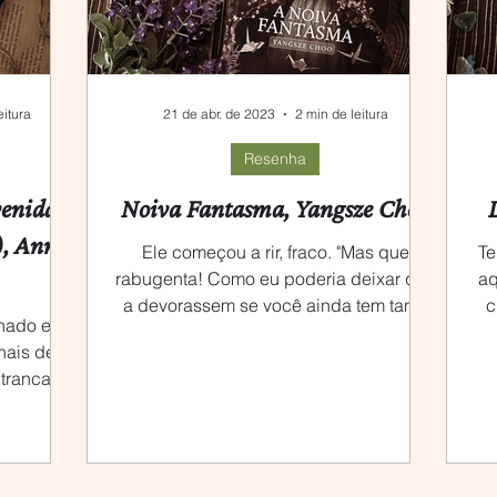
eitura
21 de abr. de 2023
2 min de leitura
Resenha
enida
Noiva Fantasma, Yangsze Choo
), Anna
Ele começou a rir, fraco. "Mas que
Te
rabugenta! Como eu poderia deixar que
aq
a devorassem se você ainda tem tanta
c
inado em
reclamação para dar ao...
nais de
 trancada
...