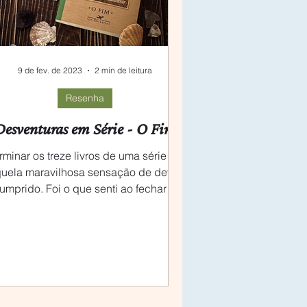
9 de fev. de 2023
2 min de leitura
Resenha
Desventuras em Série - O Fim
rminar os treze livros de uma série dá
uela maravilhosa sensação de dever
umprido. Foi o que senti ao fechar O
Fim, último livro de...