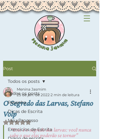
Post
Todos os posts
Menina Jasmim
Todos os posts
25 de jan. de 2022
2 min de leitura
O Segredo das Larvas, Stefano
Resenha
Dicas de Escrita
Volp
Meu Processo
Avaliado com NaN de 5 estrelas.
Exercícios de Escrita
 “Este é o segredo das larvas: você nunca 
sabe o que elas poderão se tornar”
Diário de escrita